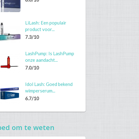
LiLash: Een populair
product voor...
7.3/10
LashPump: Is LashPump
onze aandacht...
7.0/10
Idol Lash: Goed bekend
wimperserum...
6.7/10
oed om te weten