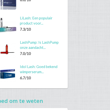
LiLash: Een populair
product voor...
7.3/10
LashPump: Is LashPump
onze aandacht...
7.0/10
Idol Lash: Goed bekend
wimperserum...
6.7/10
oed om te weten