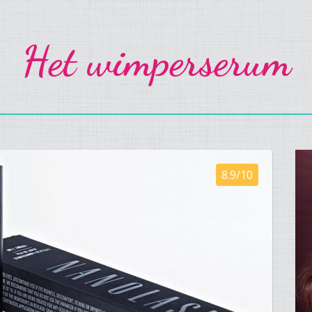
Het wimperserum
8.9/10