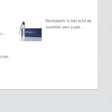
t
Revitalash: Is het echt de
nummer een zoals …
u …
roei