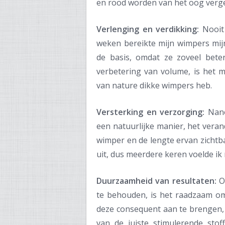
en rood worden van het oog verg
Verlenging en verdikking:
Nooit 
weken bereikte mijn wimpers mijn
de basis, omdat ze zoveel bete
verbetering van volume, is het 
van nature dikke wimpers heb.
Versterking en verzorging:
Nano
een natuurlijke manier, het vera
wimper en de lengte ervan zichtb
uit, dus meerdere keren voelde ik
Duurzaamheid van resultaten:
O
te behouden, is het raadzaam om
deze consequent aan te brengen, 
van de juiste stimulerende stof