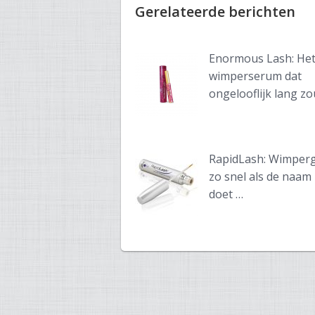
Gerelateerde berichten
Enormous Lash: He
wimperserum dat
ongelooflijk lang zo
RapidLash: Wimperg
zo snel als de naam
doet …